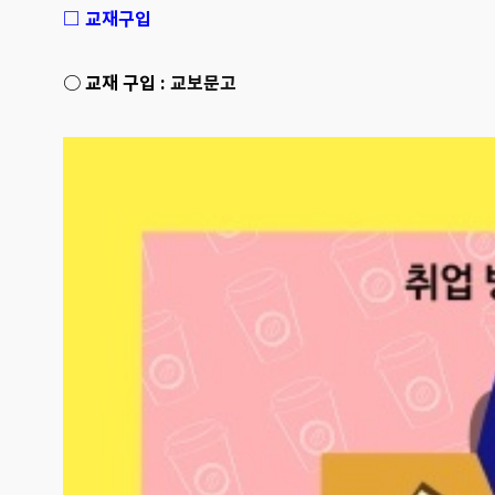
□ 교재구입
○ 교재 구입 :
교보문고