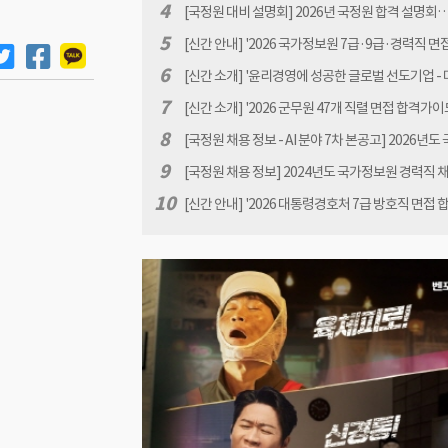
공고[원서접수 : 2026.1.12(월) 10:00 ~ 1.30(금) 16:
4
[국정원 대비 설명회] 2026년 국정원 합격 설명회… 
년 07월31일(금) 18:00
5
[신간 안내] '2026 국가정보원 7급·9급·경력직 면
가이드북 - 국정원 면접 완벽 대비' 소개
6
[신간 소개] '윤리경영에 성공한 글로벌 선도기업 -
제고와 사회적 책임' 책 서문 안내 by 민진규
7
[신간 소개] '2026 군무원 47개 직렬 면접 합격가이
군무원 면접 완벽 대비' 책 출간 안내
8
[국정원 채용 정보 - AI 분야 7차 본공고] 2026년도
보원 상시채용 6차 본공고(원서접수 기간 : 2026.6.1
9
[국정원 채용 정보] 2024년도 국가정보원 경력직 
10:00~6.18(목) 16:00)
고
10
[신간 안내] '2026 대통령경호처 7급 방호직 면접 
이드북 -대통령경호처 면접 완벽 대비' 책 표지 안내 
진규