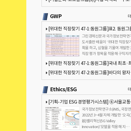
진행중…성과는 미진[국가정보전략연구소]
GWP
[위대한 직장찾기 47-1:동원그룹]표2. 동원그
그린경제신문과 국가정보전략연
가대상 기업의 차원별 점수비교[국가정보전략
도서출판 배움이 ‘위대한 직장찾기
소]
획을 하고, 심혈을 기울여 개발한 
직장 평가 항목을 적용해 구직자가
호하는 기업을 대상으로 공동 평
[위대한 직장찾기 47-1:동원그룹]국내 최초·
의 원양어업기업[국가정보전략연구소]
[위대한 직장찾기 47-2:동원그룹]바다의 왕자
드 이미지에 수익성 등 높은 점수[국가정보전
Ethics/ESG
소]
[기획-기업 ESG 경영평가시스템] ⑥서울교
국가정보전략연구소(iNIS, 국정연
진단(팔기생태계 모델 적용)
2022년 3~4월 자체 개발한 ‘오곡
穀)밸리혁신(5G Valley
Innovation)’모델을 적용해 지…