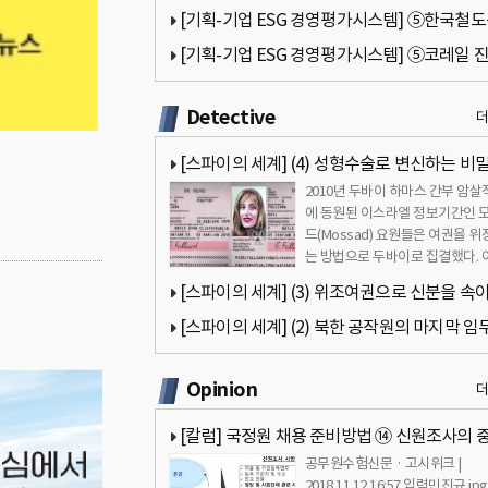
[기획-기업 ESG 경영평가시스템] ⑤한국철
(코레일) 진단(팔기생태계 모델 적용)
[기획-기업 ESG 경영평가시스템] ⑤코레일 
(팔기생태계 모델 적용)
Detective
[스파이의 세계] (4) 성형수술로 변신하는 비
2010년 두바이 하마스 간부 암살
원
에 동원된 이스라엘 정보기간인 
드(Mossad) 요원들은 여권을 위
는 방법으로 두바이로 집결했다. 
은 신용카드를 나눠 사용하거나 
[스파이의 세계] (3) 위조여권으로 신분을 속
비밀공작원
[스파이의 세계] (2) 북한 공작원의 마지막 임
공 및 실패사례
Opinion
[칼럼] 국정원 채용 준비방법 ⑭ 신원조사의 
공무원수험신문 · 고시위크 |
성과 고려요소 - 민진규 교수(합격의 법학원)
2018.11.12 16:57 입력민진규.jp