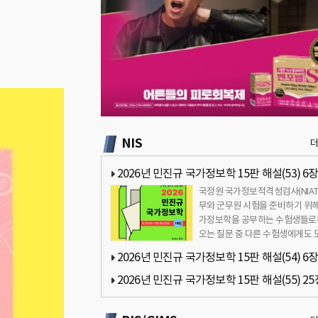
NIS
2026년 민진규 국가정보학 15판 해설(53) 6장
국정원 국가정보적격성검사(NIAT
보보고서 생산과 배포 관련 질문
무와 군무원 시험을 준비하기 위해
가정보학을 공부하는 수험생들로
오는 질문 중 다른 수험생에게도 
이 될만한 내용을 정리해 공유하
2026년 민진규 국가정보학 15판 해설(54) 6장
…
보보고서 생산과 배포 관련 질문
2026년 민진규 국가정보학 15판 해설(55) 25
보기관의 민주적 통제와 균현 관련 질문