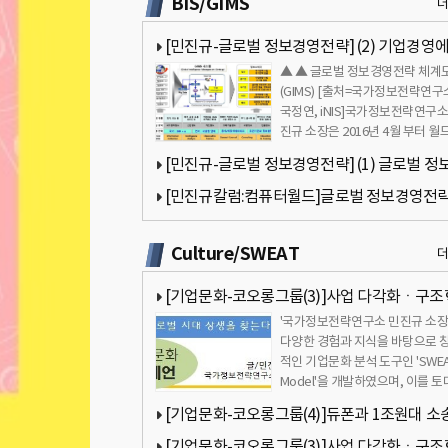
BIS/GIMS
[민진규-글로벌 정보경영전략] (2) 기업경영
▲ ▲ 글로벌 정보경영전략 체계
정보가 필수적으로 요구되는 이유
(GIMS) [출처=국가정보전략연구
국정연, iNIS]국가정보전략연구소
진규 소장은 2016년 4월 부터 월
타(대표 김용숙)에 글로벌 정보…
[민진규-글로벌 정보경영전략] (1) 글로벌 정
영전략(GIMS)이란 무엇인가?
[민진규칼럼:컴퓨터월드]글로벌 정보경영전
(GIMS) 7회- 기업의 정보보고서 작성1[국가정
Culture/SWEAT
략연구소]
[기업문화-코오롱그룹(3)]사업 다각화ㆍ구
'국가정보전략연구소 민진규 소장
진행중…성과는 미진[국가정보전략연구소]
다양한 경험과 지식을 바탕으로 
적인 기업문화 분석 도구인 'SWE
Model'을 개발하였으며, 이를 
'삼성문화 4.0'을 집필하였…
[기업문화-코오롱그룹(4)]듀폰과 1조원대 소
과따라 그룹 미래 달려[국가정보전략연구소]
[기업문화-코오롱그룹(3)]사업 다각화ㆍ구