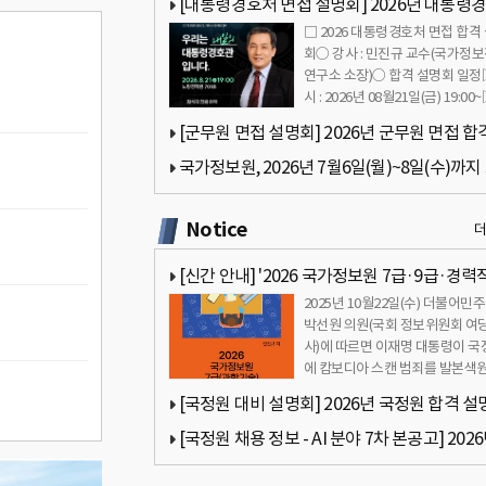
[대통령경호처 면접 설명회] 2026년 대통령
□ 2026 대통령경호처 면접 합격
면접 합격 설명회… 2026년 08월21일(금) 19:0
회○ 강사 : 민진규 교수(국가정
연구소 소장)○ 합격 설명회 일
시 : 2026년 08월21일(금) 19:00
의시간 : 19:…
[군무원 면접 설명회] 2026년 군무원 면접 합
명회… 2026년 08월12일(수) 18:00
국가정보원, 2026년 7월6일(월)~8일(수)까지
간 판교에서 AI 분야 전문경력직 채용 설명회 
Notice
[신간 안내] '2026 국가정보원 7급·9급·경력
2025년 10월22일(수) 더불어민
접 합격가이드북 - 국정원 면접 완벽 대비' 소개
박선원 의원(국회 정보위원회 여당
사)에 따르면 이재명 대통령이 국
에 캄보디아 스캔 범죄를 발본색
때까지 역량을 최대한 …
[국정원 대비 설명회] 2026년 국정원 합격 설
회… 2026년 07월31일(금) 18:00
[국정원 채용 정보 - AI 분야 7차 본공고] 202
국가정보원 상시채용 6차 본공고(원서접수 기간 